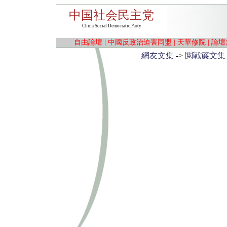
中国社会民主党
China Social Democratic Party
自由論壇
|
中國反政治迫害同盟
|
天華修院
|
論壇
網友文集
->
閲戦簾文集