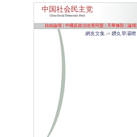
中国社会民主党
China Social Democratic Party
自由論壇
|
中國反政治迫害同盟
|
天華修院
|
論壇
網友文集
->
鑽夊旱灞呭